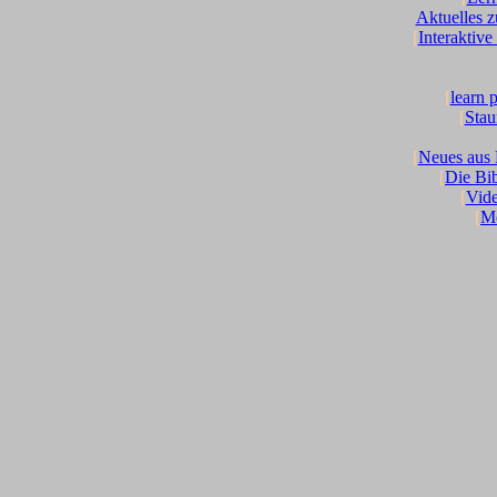
Aktuelles 
[
Interaktive
[
learn 
[
Stau
[
Neues aus 
[
Die Bib
[
Vide
[
Me