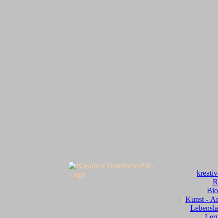
[
kreativ
[
R
[
Bio
[
Kunst - Ar
Lebensl
[
Lern