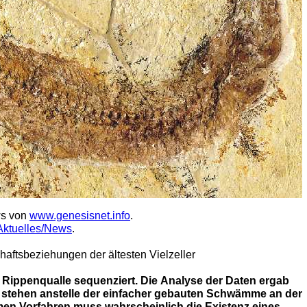
ws von
www.genesisnet.info
.
Aktuelles/News
.
aftsbeziehungen der ältesten Vielzeller
 Rippenqualle sequenziert. Die Analyse der Daten ergab
stehen anstelle der einfacher gebauten Schwämme an der
men Vorfahren muss wahrscheinlich die Existenz eines