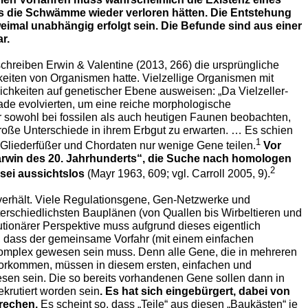
die Schwämme wieder verloren hätten. Die Entstehung
mal unabhängig erfolgt sein. Die Befunde sind aus einer
r.
hreiben Erwin & Valentine (2013, 266) die ursprüngliche
eiten von Organismen hatte. Vielzellige Organismen mit
chkeiten auf genetischer Ebene ausweisen: „Da Vielzeller-
de evolvierten, um eine reiche morphologische
ir sowohl bei fossilen als auch heutigen Faunen beobachten,
große Unterschiede in ihrem Erbgut zu erwarten. … Es schien
1
 Gliederfüßer und Chordaten nur wenige Gene teilen.
Vor
Darwin des 20. Jahrhunderts“, die Suche nach homologen
2
sei aussichtslos
(Mayr 1963, 609; vgl. Carroll 2005, 9).
 verhält. Viele Regulationsgene, Gen-Netzwerke und
erschiedlichsten Bauplänen (von Quallen bis Wirbeltieren und
lutionärer Perspektive muss aufgrund dieses eigentlich
dass der gemeinsame Vorfahr (mit einem einfachen
omplex gewesen sein muss. Denn alle Gene, die in mehreren
orkommen, müssen in diesem ersten, einfachen und
en sein. Die so bereits vorhandenen Gene sollen dann in
krutiert worden sein
. Es hat sich eingebürgert, dabei von
prechen.
Es scheint so, dass „Teile“ aus diesen „Baukästen“ je