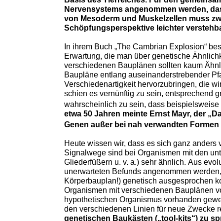
Nervensystems angenommen werden, das 
von Mesoderm und Muskelzellen muss zwei
Schöpfungsperspektive leichter verstehba
In ihrem Buch „The Cambrian Explosion“ besc
Erwartung, die man über genetische Ähnlichk
verschiedenen Bauplänen sollten kaum Ähnli
Baupläne entlang auseinanderstrebender Pfa
Verschiedenartigkeit hervorzubringen, die w
schien es vernünftig zu sein, entsprechend 
wahrscheinlich zu sein, dass beispielsweise
etwa 50 Jahren meinte Ernst Mayr, der „
Genen außer bei nah verwandten Formen 
Heute wissen wir, dass es sich ganz anders
Signalwege sind bei Organismen mit den unt
Gliederfüßern u. v. a.) sehr ähnlich. Aus evo
unerwarteten Befunds angenommen werden, 
Körperbauplan!) genetisch ausgesprochen k
Organismen mit verschiedenen Bauplänen v
hypothetischen Organismus vorhanden gewes
den verschiedenen Linien für neue Zwecke re
genetischen Baukästen („tool-kits“) zu s