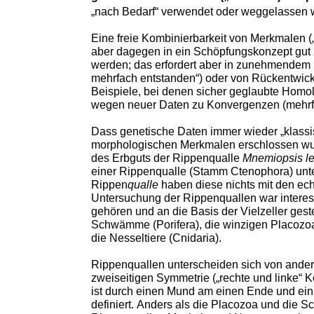
„nach Bedarf“ verwendet oder weggelassen 
Eine freie Kombinierbarkeit von Merkmalen („
aber dagegen in ein Schöpfungskonzept gut 
werden; das erfordert aber in zunehmendem
mehrfach entstanden“) oder von Rückentwicklun
Beispiele, bei denen sicher geglaubte Homol
wegen neuer Daten zu Konvergenzen (mehrfa
Dass genetische Daten immer wieder „klassi
morphologischen Merkmalen erschlossen wurd
des Erbguts der Rippenqualle
Mnemiopsis le
einer Rippenqualle (Stamm Ctenophora) unte
Rippen
qualle
haben diese nichts mit den echt
Untersuchung der Rippenquallen war interes
gehören und an die Basis der Vielzeller ges
Schwämme (Porifera), die winzigen Placozoa 
die Nesseltiere (Cnidaria).
Rippenquallen unterscheiden sich von andere
zweiseitigen Symmetrie („rechte und linke“ K
ist durch einen Mund am einen Ende und ei
definiert. Anders als die Placozoa und die