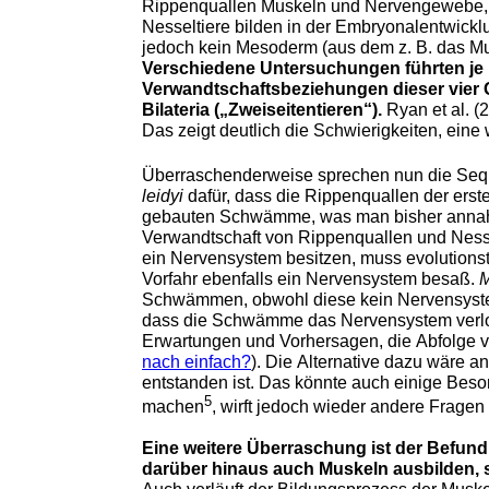
Rippenquallen Muskeln und Nervengewebe, le
Nesseltiere bilden in der Embryonalentwick
Verschiedene Untersuchungen führten je
Verwandtschaftsbeziehungen dieser vier 
Bilateria („Zweiseitentieren“).
Ryan et al. (
Das zeigt deutlich die Schwierigkeiten, ein
Überraschenderweise sprechen nun die Sequ
leidyi
dafür, dass die Rippenquallen der erst
gebauten Schwämme, was man bisher annahm
Verwandtschaft von Rippenquallen und Nessel
ein Nervensystem besitzen, muss evolutio
Vorfahr ebenfalls ein Nervensystem besaß.
M
Schwämmen, obwohl diese kein Nervensystem 
dass die Schwämme das Nervensystem verlore
Erwartungen und Vorhersagen, die Abfolge v
nach einfach?
). Die Alternative dazu wäre
entstanden ist. Das könnte auch einige Bes
5
machen
, wirft jedoch wieder andere Fragen a
Eine weitere Überraschung ist der Befun
darüber hinaus auch Muskeln ausbilden, sie