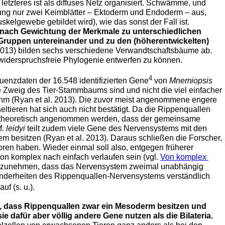
tzteres ist als diffuses Netz organisiert. Schwämme, und
lung nur zwei Keimblätter – Ektoderm und Endoderm – aus,
jedoch kein Mesoderm (aus dem z. B. das Muskelgewebe gebildet wird), wie das sonst der Fall ist.
 nach Gewichtung der Merkmale zu unterschiedlichen
Gruppen untereinander und zu den (höherentwickelten)
2013) bilden sechs verschiedene Verwandtschaftsbäume ab.
e widerspruchsfreie Phylogenie entwerfen zu können.
4
enzdaten der 16.548 identifizierten Gene
von
Mnemiopsis
e Zweig des Tier-Stammbaums sind und nicht die viel einfacher
 (Ryan et al. 2013). Die zuvor meist angenommene engere
tieren hat sich auch nicht bestätigt. Da die Rippenquallen
nstheoretisch angenommen werden, dass der gemeinsame
. leidyi
teilt zudem viele Gene des Nervensystems mit den
besitzen (Ryan et al. 2013). Daraus schließen die Forscher,
n haben. Wieder einmal soll also, entgegen früherer
on komplex nach einfach verlaufen sein (vgl.
Von komplex
 anzunehmen, dass das Nervensystem zweimal unabhängig
onderheiten des Rippenquallen-Nervensystems verständlich
uf (s. u.).
d, dass Rippenquallen zwar ein Mesoderm besitzen und
 dafür aber völlig andere Gene nutzen als die Bilateria.