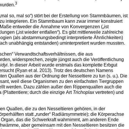
3
wurden.
mal so, mal so“) stört bei der Erstellung von Stammbäumen, ist
zu integrieren. Ein Stammbaum kann zwar immer konstruiert
 Maße entweder die Annahme von Konvergenzen („ist
gen („ist wieder entfallen“). Es gibt mittlerweile zahlreiche
ogien (als abstammungsbedingt interpretierte Ähnlichkeiten)
ch unabhängig entstanden) uminterpretiert wurden mussten.
schen“ Verwandtschaftsverhältnissen, die aus
en, widersprechen, zeigte jüngst auch die Veröffentlichung
idyi
. In dieser Arbeit wurde erstmals das komplette Erbgut
rsucht (Ryan et al. 2013). Trotz des deutschen Namens
en Quallen aus der Ordnung der Nesseltiere zu tun (s. u.). Die
sant, weil diese Organismen zu den einfachsten Tiergruppen
tellt werden. Dazu zählen außer den Rippenquallen auch die
(Plattentiere; durch die einzige Art
Trichoplax
vertreten) und
n Quallen, die zu den Nesseltieren gehören, in der
örperhälften statt „runder“ Radiärsymmetrie); die Körperachse
n Organ, das die Schwerkraft wahrnimmt, am anderen Ende
 Schwämme, aber gemeinsam mit den Nesseltieren besitzen die