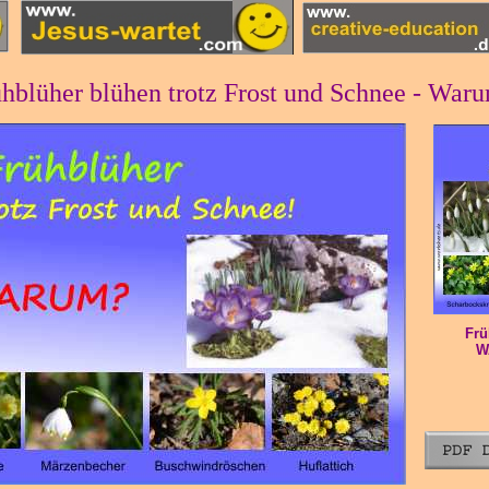
hblüher blühen trotz Frost und Schnee - War
Frü
W