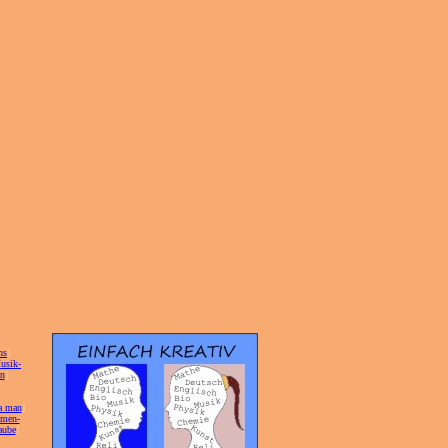
hs
]
usik-
on
]
a man
]
 men-
aube
]