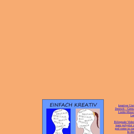
[
kreativer Unt
[
Deutsch - Germ
Lieder-Musi
[
Ler
[
Bilinguale Video
[
learn polyglot 
god come in con
[
In de