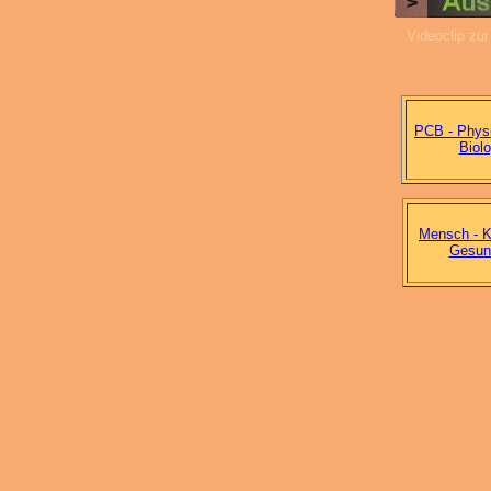
Videoclip zur
PCB - Phys
Biolo
Mensch - K
Gesun