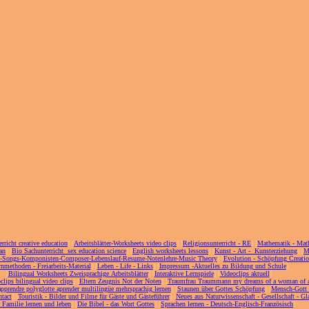
erricht creative education
] [
Arbeitsblätter-Worksheets video clips
] [
Religionsunterricht - RE
] [
Mathematik - Mat
an
] [
Bio Sachunterricht sex education science
] [
English worksheets lessons
] [
Kunst - Art - Kunsterziehung
] [
M
c-Songs-Komponisten-Composer-Lebenslauf-Resume-Notenlehre-Music Theory
] [
Evolution - Schöpfung Creati
nmethoden - Freiarbeits-Material
] [
Leben - Life - Links
] [
Impressum -Aktuelles zu Bildung und Schule
]
[
Bilingual Worksheets Zweisprachige Arbeitsblätter
] [
Interaktive Lernspiele
] [
Videoclips aktuell
]
clips bilingual video clips
] [
Eltern Zeugnis Not der Noten
] [
Traumfrau Traummann my dreams of a woman of 
apprendre polyglotte aprender multilingüe mehrsprachig lernen
] [
Staunen über Gottes Schöpfung
] [
Mensch-Gott
tact
] [
Touristik - Bilder und Filme für Gäste und Gästeführer
] [
Neues aus Naturwissenschaft - Gesellschaft - Gl
r Familie lernen und leben
] [
Die Bibel - das Wort Gottes
] [
Sprachen lernen - Deutsch-Englisch-Französisch
]