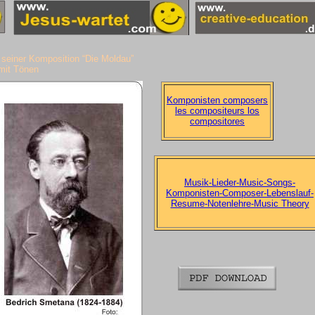
seiner Komposition “Die Moldau”
mit Tönen
Komponisten composers
les compositeurs los
compositores
Musik-Lieder-Music-Songs-
Komponisten-Composer-Lebenslauf-
Resume-Notenlehre-Music Theory