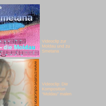
Videoclip zur
Moldau und zu
Smetana
Videoclip: Die
Komposition
“Moldau” malen