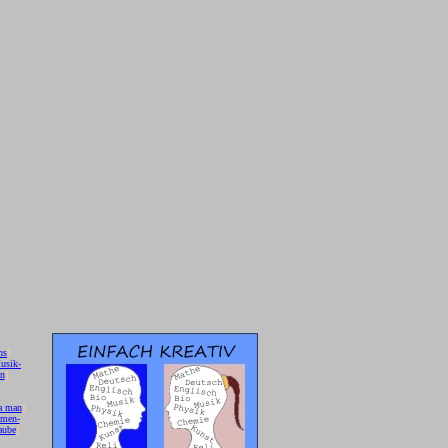
hs
]
usik-
on
]
a man
]
 men-
aube
]