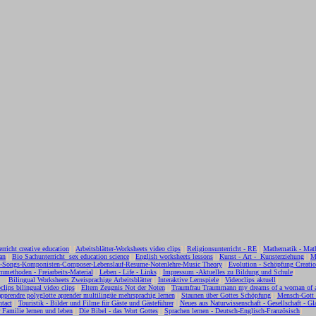
erricht creative education
] [
Arbeitsblätter-Worksheets video clips
] [
Religionsunterricht - RE
] [
Mathematik - Mat
an
] [
Bio Sachunterricht sex education science
] [
English worksheets lessons
] [
Kunst - Art - Kunsterziehung
] [
M
c-Songs-Komponisten-Composer-Lebenslauf-Resume-Notenlehre-Music Theory
] [
Evolution - Schöpfung Creati
nmethoden - Freiarbeits-Material
] [
Leben - Life - Links
] [
Impressum -Aktuelles zu Bildung und Schule
]
[
Bilingual Worksheets Zweisprachige Arbeitsblätter
] [
Interaktive Lernspiele
] [
Videoclips aktuell
]
clips bilingual video clips
] [
Eltern Zeugnis Not der Noten
] [
Traumfrau Traummann my dreams of a woman of 
apprendre polyglotte aprender multilingüe mehrsprachig lernen
] [
Staunen über Gottes Schöpfung
] [
Mensch-Gott
tact
] [
Touristik - Bilder und Filme für Gäste und Gästeführer
] [
Neues aus Naturwissenschaft - Gesellschaft - Gl
r Familie lernen und leben
] [
Die Bibel - das Wort Gottes
] [
Sprachen lernen - Deutsch-Englisch-Französisch
]