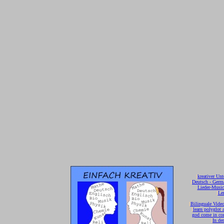
[
kreativer Unt
[
Deutsch - Germ
Lieder-Musi
[
Ler
[
Bilinguale Video
[
learn polyglot 
god come in con
[
In de