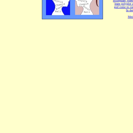
[
Bilinguale Video
[
learn polyglot 
god come in con
[
In de
[
Mei