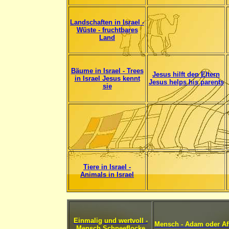
Landschaften in Israel -
Wüste - fruchtbares
Land
Bäume in Israel - Trees
Jesus hilft den Eltern
in Israel Jesus kennt
Jesus helps his parents
sie
Tiere in Israel -
Animals in Israel
Einmalig und wertvoll -
Mensch - Adam oder Af
Mensch Schneeflocke