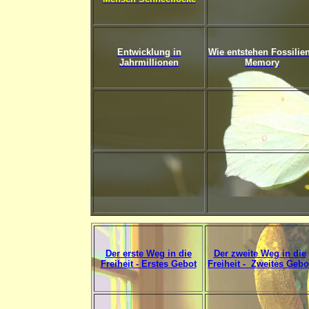
Entwicklung in
Wie entstehen Fossilien
Jahrmillionen
Memory
Der erste Weg in die
Der zweite Weg in die
Freiheit - Erstes Gebot
Freiheit - Zweites Gebo