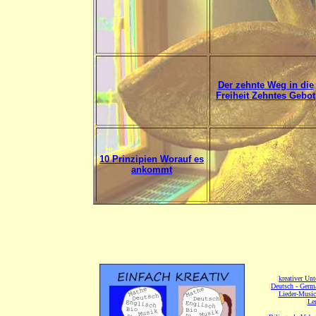
Der zehnte Weg in die
Freiheit Zehntes Gebot
10 Prinzipien Worauf es
ankommt
[
kreativer Unt
[
Deutsch - Germ
Lieder-Musi
[
Ler