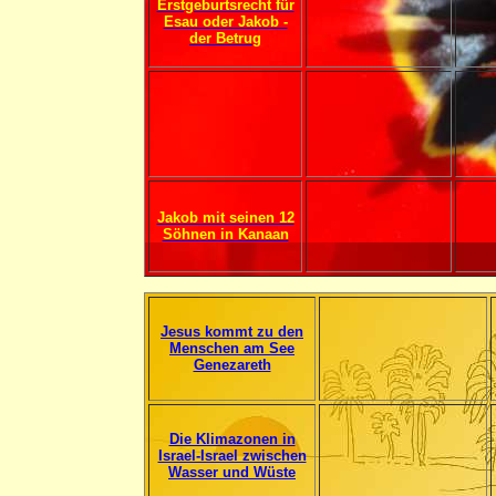
Erstgeburtsrecht für
Esau oder Jakob -
der Betrug
Jakob mit seinen 12
Söhnen in Kanaan
Jesus kommt zu den
Menschen am See
Genezareth
Die Klimazonen in
Israel-Israel zwischen
Wasser und Wüste