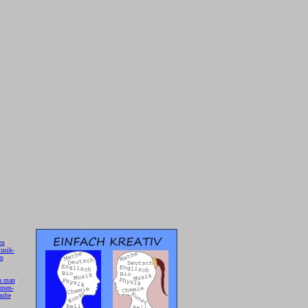
hs
]
usik-
on
]
a man
]
 men-
aube
]