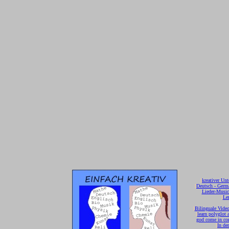
[
kreativer Unt
[
Deutsch - Germ
Lieder-Musi
[
Ler
[
Bilinguale Video
[
learn polyglot 
god come in con
[
In de