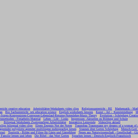
erricht creative education
] [
Arbeitsblätter-Worksheets video clips
] [
Religionsunterricht - RE
] [
Mathematik - Mat
an
] [
Bio Sachunterricht sex education science
] [
English worksheets lessons
] [
Kunst - Art - Kunsterziehung
] [
M
c-Songs-Komponisten-Composer-Lebenslauf-Resume-Notenlehre-Music Theory
] [
Evolution - Schöpfung Creati
nmethoden - Freiarbeits-Material
] [
Leben - Life - Links
] [
Impressum -Aktuelles zu Bildung und Schule
]
[
Bilingual Worksheets Zweisprachige Arbeitsblätter
] [
Interaktive Lernspiele
] [
Videoclips aktuell
]
clips bilingual video clips
] [
Eltern Zeugnis Not der Noten
] [
Traumfrau Traummann my dreams of a woman of 
apprendre polyglotte aprender multilingüe mehrsprachig lernen
] [
Staunen über Gottes Schöpfung
] [
Mensch-Gott
tact
] [
Touristik - Bilder und Filme für Gäste und Gästeführer
] [
Neues aus Naturwissenschaft - Gesellschaft - Gl
r Familie lernen und leben
] [
Die Bibel - das Wort Gottes
] [
Sprachen lernen - Deutsch-Englisch-Französisch
]