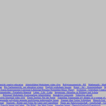
erricht creative education
] [
Arbeitsblätter-Worksheets video clips
] [
Religionsunterricht - RE
] [
Mathematik - Mat
an
] [
Bio Sachunterricht sex education science
] [
English worksheets lessons
] [
Kunst - Art - Kunsterziehung
] [
M
c-Songs-Komponisten-Composer-Lebenslauf-Resume-Notenlehre-Music Theory
] [
Evolution - Schöpfung Creati
nmethoden - Freiarbeits-Material
] [
Leben - Life - Links
] [
Impressum -Aktuelles zu Bildung und Schule
]
[
Bilingual Worksheets Zweisprachige Arbeitsblätter
] [
Interaktive Lernspiele
] [
Videoclips aktuell
]
clips bilingual video clips
] [
Eltern Zeugnis Not der Noten
] [
Traumfrau Traummann my dreams of a woman of 
apprendre polyglotte aprender multilingüe mehrsprachig lernen
] [
Staunen über Gottes Schöpfung
] [
Mensch-Gott
tact
] [
Touristik - Bilder und Filme für Gäste und Gästeführer
] [
Neues aus Naturwissenschaft - Gesellschaft - Gl
r Familie lernen und leben
] [
Die Bibel - das Wort Gottes
] [
Sprachen lernen - Deutsch-Englisch-Französisch
]