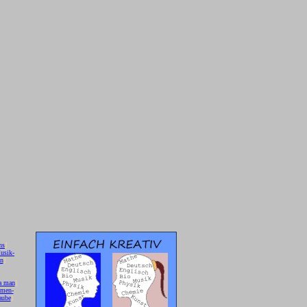
hs
]
usik-
on
]
a man
]
 men-
aube
]