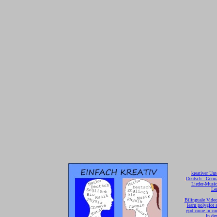
[
kreativer Unt
[
Deutsch - Germ
Lieder-Musi
[
Ler
[
Bilinguale Video
[
learn polyglot 
god come in con
[
In de