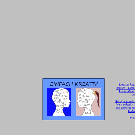
[
kreativer Unt
[
Deutsch - Germ
Lieder-Musi
[
Ler
[
Bilinguale Video
[
learn polyglot 
god come in con
[
In de
[
Mei