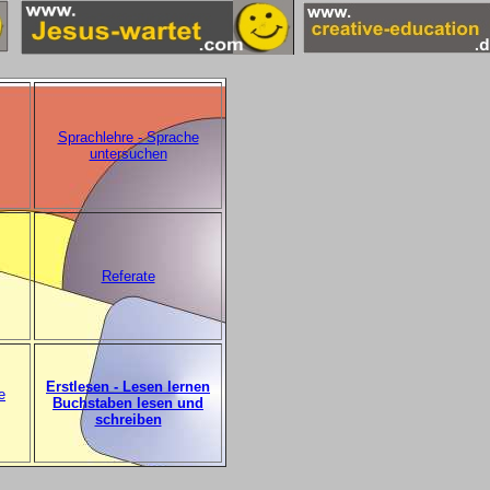
Sprachlehre - Sprache
untersuchen
Referate
Erstlesen - Lesen lernen
e
Buchstaben lesen und
schreiben