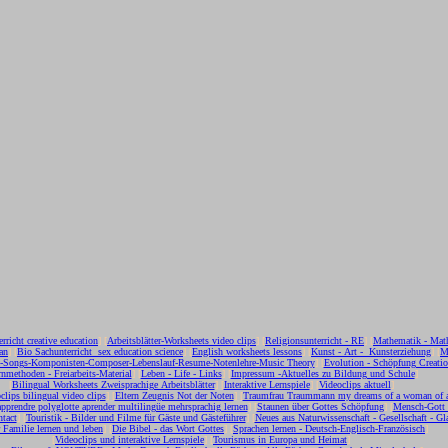
erricht creative education
] [
Arbeitsblätter-Worksheets video clips
] [
Religionsunterricht - RE
] [
Mathematik - Mat
an
] [
Bio Sachunterricht sex education science
] [
English worksheets lessons
] [
Kunst - Art - Kunsterziehung
] [
M
c-Songs-Komponisten-Composer-Lebenslauf-Resume-Notenlehre-Music Theory
] [
Evolution - Schöpfung Creati
nmethoden - Freiarbeits-Material
] [
Leben - Life - Links
] [
Impressum -Aktuelles zu Bildung und Schule
]
[
Bilingual Worksheets Zweisprachige Arbeitsblätter
] [
Interaktive Lernspiele
] [
Videoclips aktuell
]
clips bilingual video clips
] [
Eltern Zeugnis Not der Noten
] [
Traumfrau Traummann my dreams of a woman of 
apprendre polyglotte aprender multilingüe mehrsprachig lernen
] [
Staunen über Gottes Schöpfung
] [
Mensch-Gott
tact
] [
Touristik - Bilder und Filme für Gäste und Gästeführer
] [
Neues aus Naturwissenschaft - Gesellschaft - Gl
r Familie lernen und leben
] [
Die Bibel - das Wort Gottes
] [
Sprachen lernen - Deutsch-Englisch-Französisch
]
[
Videoclips und interaktive Lernspiele
] [
Tourismus in Europa und Heimat
]