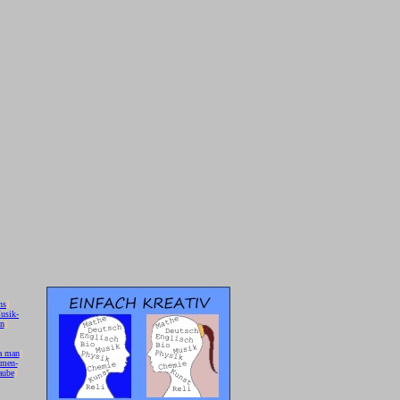
hs
]
usik-
on
]
a man
]
 men-
aube
]