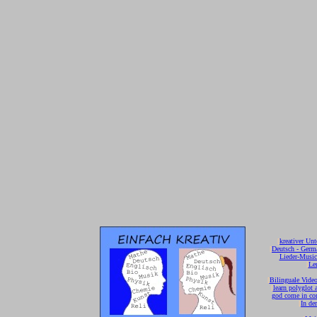
[
kreativer Unt
[
Deutsch - Germ
Lieder-Musi
[
Ler
[
Bilinguale Video
[
learn polyglot 
god come in con
[
In de