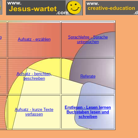
g
Sprachlehre - Sprache
Aufsatz - erzählen
untersuchen
Aufsatz - berichten,
n
Referate
beschreiben
Erstlesen - Lesen lernen
Aufsatz - kurze Texte
Buchstaben lesen und
verfassen
schreiben