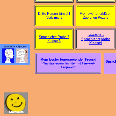
Dritte Person Einzahl
Fremdwörter erklären
Verb mit t
Zuordnen Puzzle
Smetana -
Sprachlehre Probe 3
Sprachlehreprobe
Klasse 3
Klasse4
Mein bester feuerspeiender Freund
Sprach
Phantasiegeschichte mit Fürwort-
Lagewort