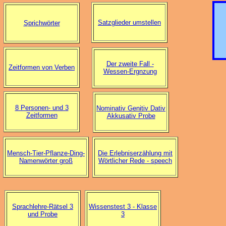
Satzglieder umstellen
Sprichwörter
Der zweite Fall -
Zeitformen von Verben
Wessen-Ergnzung
8 Personen- und 3
Nominativ Genitiv Dativ
Zeitformen
Akkusativ Probe
Mensch-Tier-Pflanze-Ding-
Die Erlebniserzählung mit
Namenwörter groß
Wörtlicher Rede - speech
Sprachlehre-Rätsel 3
Wissenstest 3 - Klasse
und Probe
3