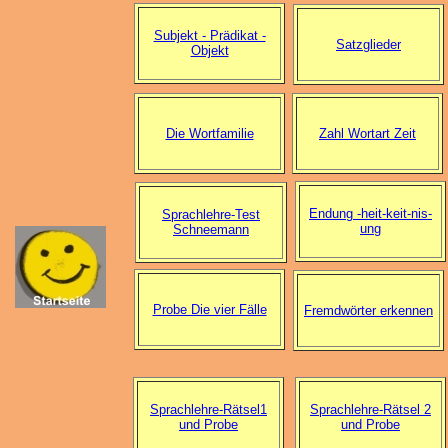
Subjekt - Prädikat -
Satzglieder
Objekt
Die Wortfamilie
Zahl Wortart Zeit
Endung -heit-keit-nis-
Sprachlehre-Test
ung
Schneemann
Probe Die vier Fälle
Fremdwörter erkennen
Sprachlehre-Rätsel1
Sprachlehre-Rätsel 2
und Probe
und Probe