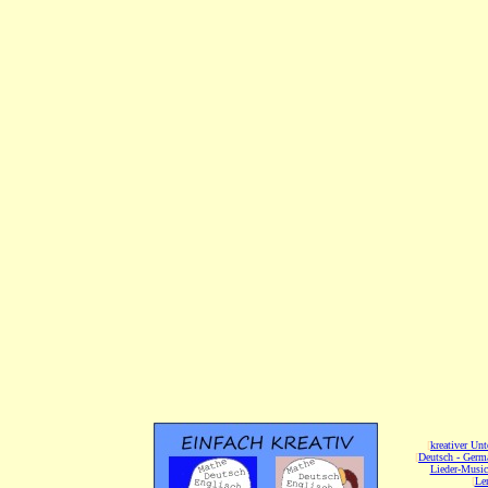
[
kreativer Unt
[
Deutsch - Germ
Lieder-Musi
[
Ler