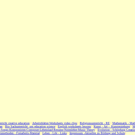
erricht creative education
] [
Arbeitsblätter-Worksheets video clips
] [
Religionsunterricht - RE
] [
Mathematik - Mat
an
] [
Bio Sachunterricht sex education science
] [
English worksheets lessons
] [
Kunst - Art - Kunsterziehung
] [
M
c-Songs-Komponisten-Composer-Lebenslauf-Resume-Notenlehre-Music Theory
] [
Evolution - Schöpfung Creati
nmethoden - Freiarbeits-Material
] [
Leben - Life - Links
] [
Impressum -Aktuelles zu Bildung und Schule
]