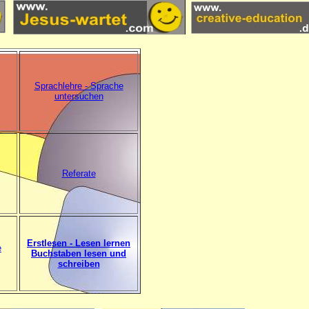
Sprachlehre - Sprache
untersuchen
Referate
Erstlesen - Lesen lernen
e
Buchstaben lesen und
schreiben