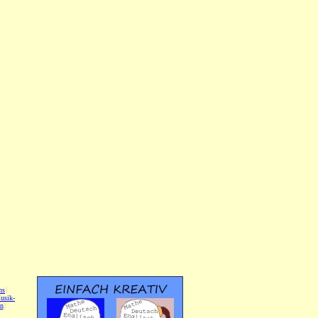
hs
]
usik-
on
]