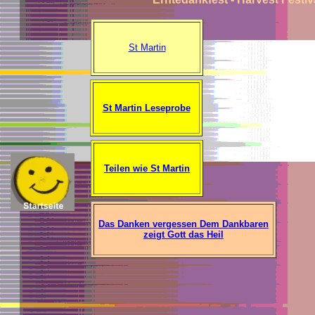
St Martin
St Martin Leseprobe
Teilen wie St Martin
Das Danken vergessen Dem Dankbaren
zeigt Gott das Heil