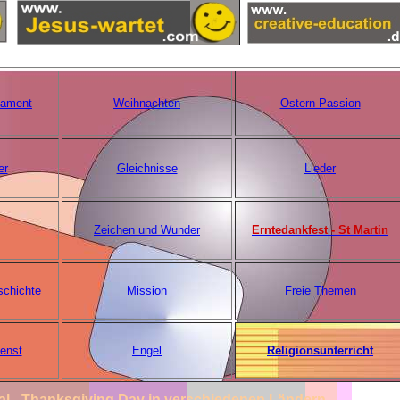
tament
Weihnachten
Ostern Passion
er
Gleichnisse
Lieder
Zeichen und Wunder
Erntedankfest - St Martin
schichte
Mission
Freie Themen
ienst
Engel
Religionsunterricht
val - Thanksgiving Day in verschiedenen Ländern