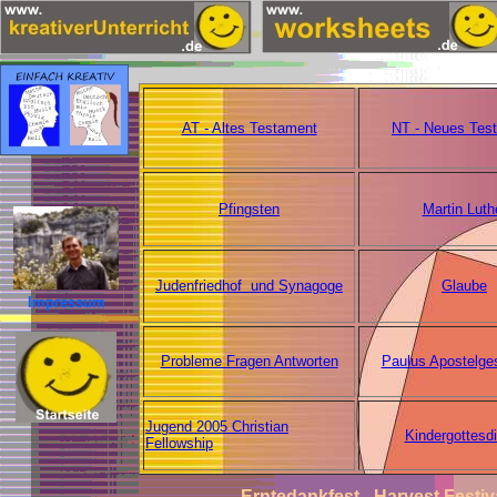
AT - Altes Testament
NT - Neues Tes
Pfingsten
Martin Luth
Judenfriedhof und Synagoge
Glaube
Impressum
Probleme Fragen Antworten
Paulus Apostelge
Jugend 2005 Christian
Kindergottesd
Fellowship
Erntedankfest - Harvest Festi