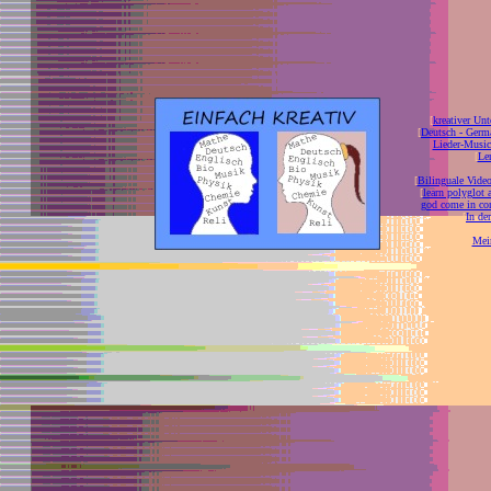
[
kreativer Unt
[
Deutsch - Germ
Lieder-Musi
[
Ler
[
Bilinguale Video
[
learn polyglot 
god come in con
[
In de
[
Mei