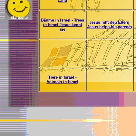
Land
Bäume in Israel - Trees
Jesus hilft den Eltern
in Israel Jesus kennt
Jesus helps his parents
sie
Tiere in Israel -
Animals in Israel