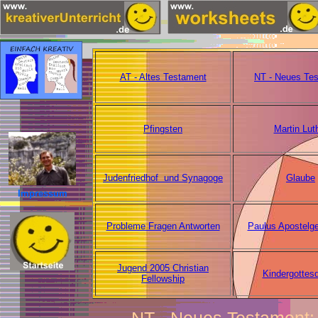
AT - Altes Testament
NT - Neues Te
Pfingsten
Martin Lut
Judenfriedhof und Synagoge
Glaube
Impressum
Probleme Fragen Antworten
Paulus Apostelg
Jugend 2005 Christian
Kindergottesd
Fellowship