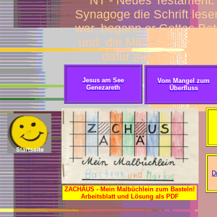
NT - Neues Testament: M
Synagoge die Schrift lese
war, begann er Gottes Bot
und die Menschen weiter
dafür mit dem Tod be
Jesus am See
Vom Mangel zum
Genezareth
Überfluss
D
ZACHÄUS - Mein Malbüchlein zum Basteln!
Arbeitsblatt und Lösung als PDF