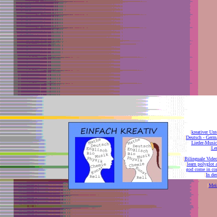
[
kreativer Unt
[
Deutsch - Germ
Lieder-Musi
[
Ler
[
Bilinguale Video
[
learn polyglot 
god come in con
[
In de
[
Mei