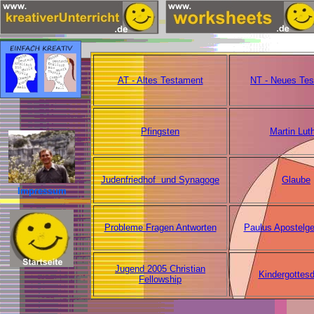
AT - Altes Testament
NT - Neues Te
Pfingsten
Martin Lut
Judenfriedhof und Synagoge
Glaube
Impressum
Probleme Fragen Antworten
Paulus Apostelge
Jugend 2005 Christian
Kindergottesd
Fellowship