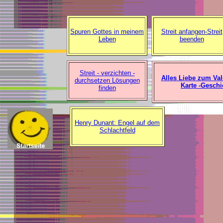
Spuren Gottes in meinem
Streit anfangen-Streit
Leben
beenden
Streit - verzichten -
Alles Liebe zum Val
durchsetzen Lösungen
Karte -Geschi
finden
Henry Dunant: Engel auf dem
Schlachtfeld