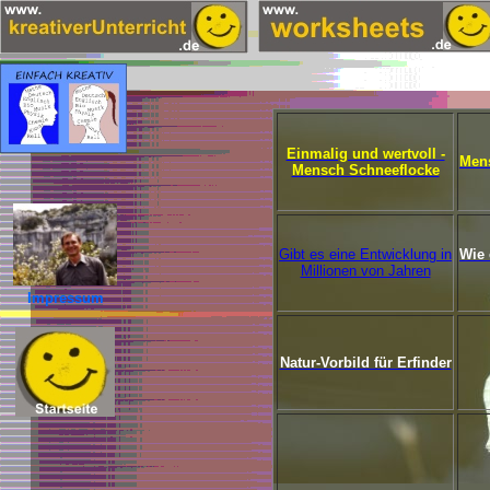
Einmalig und wertvoll -
Mens
Mensch Schneeflocke
Gibt es eine Entwicklung in
Wie 
Millionen von Jahren
Impressum
Natur-Vorbild für Erfinder