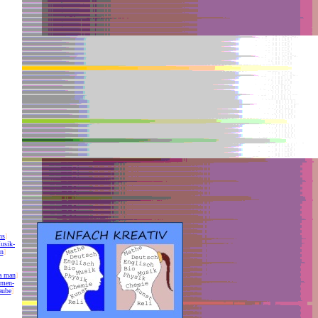
hs
]
usik-
on
]
a man
]
 men-
aube
]