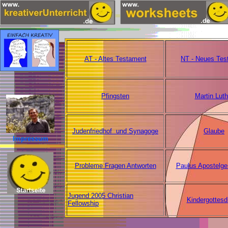
AT - Altes Testament
NT - Neues Tes
Pfingsten
Martin Luth
Judenfriedhof und Synagoge
Glaube
Impressum
Probleme Fragen Antworten
Paulus Apostelge
Jugend 2005 Christian
Kindergottesd
Fellowship