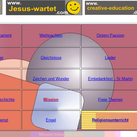
tament
Weihnachten
Ostern Passion
er
Gleichnisse
Lieder
Zeichen und Wunder
Erntedankfest - St Martin
schichte
Mission
Freie Themen
ienst
Engel
Religionsunterricht
Mission früher und heute