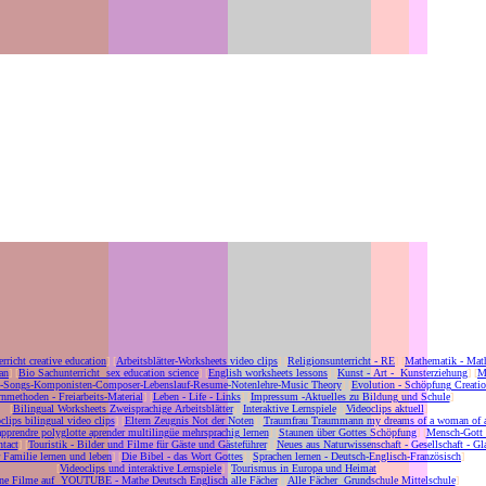
erricht creative education
] [
Arbeitsblätter-Worksheets video clips
] [
Religionsunterricht - RE
] [
Mathematik - Mat
an
] [
Bio Sachunterricht sex education science
] [
English worksheets lessons
] [
Kunst - Art - Kunsterziehung
] [
M
c-Songs-Komponisten-Composer-Lebenslauf-Resume-Notenlehre-Music Theory
] [
Evolution - Schöpfung Creati
nmethoden - Freiarbeits-Material
] [
Leben - Life - Links
] [
Impressum -Aktuelles zu Bildung und Schule
]
[
Bilingual Worksheets Zweisprachige Arbeitsblätter
] [
Interaktive Lernspiele
] [
Videoclips aktuell
]
clips bilingual video clips
] [
Eltern Zeugnis Not der Noten
] [
Traumfrau Traummann my dreams of a woman of 
apprendre polyglotte aprender multilingüe mehrsprachig lernen
] [
Staunen über Gottes Schöpfung
] [
Mensch-Gott
tact
] [
Touristik - Bilder und Filme für Gäste und Gästeführer
] [
Neues aus Naturwissenschaft - Gesellschaft - Gl
r Familie lernen und leben
] [
Die Bibel - das Wort Gottes
] [
Sprachen lernen - Deutsch-Englisch-Französisch
]
[
Videoclips und interaktive Lernspiele
] [
Tourismus in Europa und Heimat
]
ne Filme auf YOUTUBE - Mathe Deutsch Englisch alle Fächer
] [
Alle Fächer Grundschule Mittelschule
]