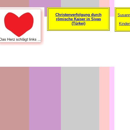
Christenverfolgung durch
Susann
römische Kaiser in Sivas
(Türkei)
Kinder