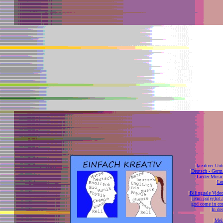
[
kreativer Unt
[
Deutsch - Germ
Lieder-Musi
[
Ler
[
Bilinguale Video
[
learn polyglot 
god come in con
[
In de
[
Mei