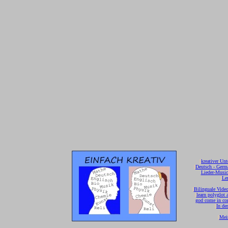
[
kreativer Unt
[
Deutsch - Germ
Lieder-Musi
[
Ler
[
Bilinguale Video
[
learn polyglot 
god come in con
[
In de
[
Mei