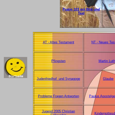
Psalm 103 mit Bild und
Text
AT - Altes Testament
NT - Neues Tes
Pfingsten
Martin Luth
Judenfriedhof und Synagoge
Glaube
Probleme Fragen Antworten
Paulus Apostelge
Jugend 2005 Christian
Kindergottesd